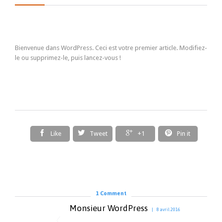
Bienvenue dans WordPress. Ceci est votre premier article. Modifiez-
le ou supprimez-le, puis lancez-vous !




Like
Tweet
+1
Pin it
1
Comment
Monsieur WordPress
8 avril 2016