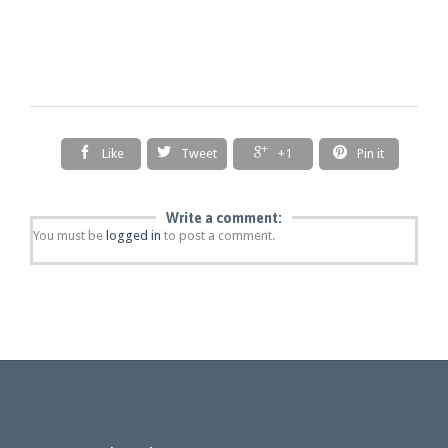




Like
Tweet
+1
Pin it
Write a comment:
You must be
logged in
to post a comment.